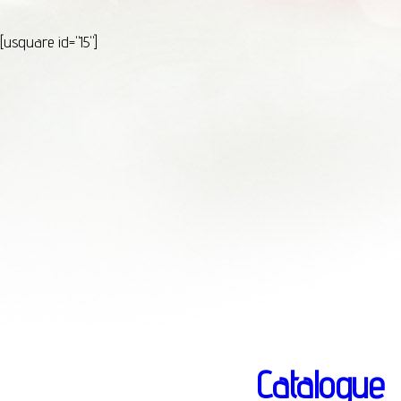
[usquare id="15"]
Catalogue