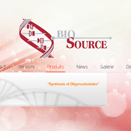
s ?
\\
Services
\\
Produits
\\
News
\\
Galerie
\\
De