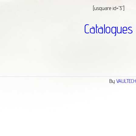
[usquare id="3"]
Catalogues
By
VAULTEC