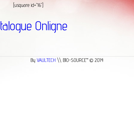
[usquare id="16"]
talogue Onligne
By
VAULTECH
\\ BIO-SOURCE™ © 2014