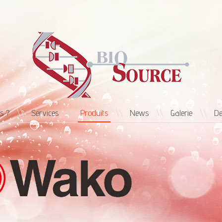
s ?
\\
Services
\\
Produits
\\
News
\\
Galerie
\\
De