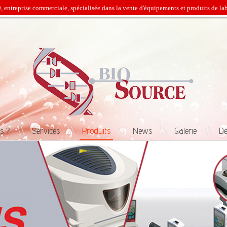
eprise commerciale, spécialisée dans la vente d'équipements et produits de labora
s ?
\\
Services
\\
Produits
\\
News
\\
Galerie
\\
De