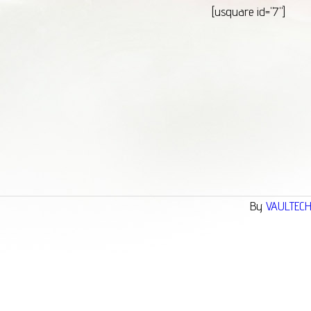
[usquare id="7"]
By
VAULTEC