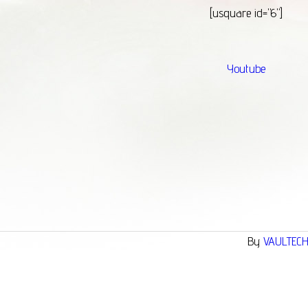
[usquare id="6"]
Youtube
By
VAULTEC