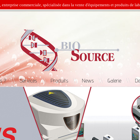
prise commerciale, spécialisée dans la vente d'équipements et produits de labora
s ?
\\
Services
\\
Produits
\\
News
\\
Galerie
\\
De